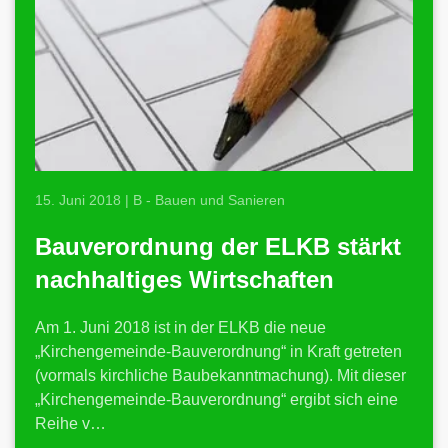
15. Juni 2018 | B - Bauen und Sanieren
Bauverordnung der ELKB stärkt
nachhaltiges Wirtschaften
Am 1. Juni 2018 ist in der ELKB die neue
„Kirchengemeinde-Bauverordnung“ in Kraft getreten
(vormals kirchliche Baubekanntmachung). Mit dieser
„Kirchengemeinde-Bauverordnung“ ergibt sich eine
Reihe v…