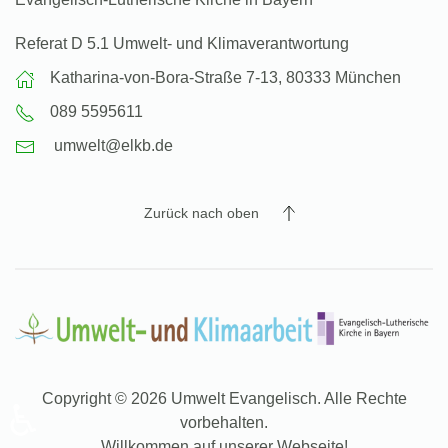
Referat D 5.1 Umwelt- und Klimaverantwortung
Katharina-von-Bora-Straße 7-13, 80333 München
089 5595611
umwelt@elkb.de
Zurück nach oben
Copyright © 2026 Umwelt Evangelisch. Alle Rechte
♿
vorbehalten.
Willkommen auf unserer Webseite!