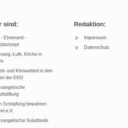
 sind:
Redaktion:
- Ehrenamt -
Impressum
tzkonzept
Datenschutz
vang.-Luth. Kirche in
rn
t- und Klimaarbeit in den
hen der EKD
vangelische
tstiftung
in Schöpfung bewahren
et e.V.
vangelische Solarfonds