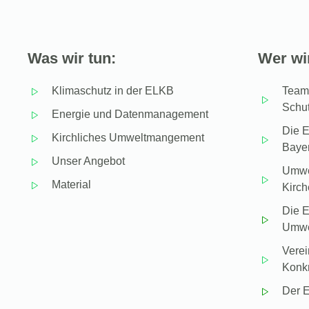
Was wir tun:
Wer wir
Klimaschutz in der ELKB
Team 
Schu
Energie und Datenmanagement
Die E
Kirchliches Umweltmangement
Baye
Unser Angebot
Umwel
Material
Kirc
Die E
Umwel
Vere
Konkr
Der E