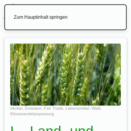
Menü
Zum Hauptinhalt springen
ökofair
,
Emission
,
Fair Trade
,
Lebensmittel
,
Wald
,
Klimawandelanpassung