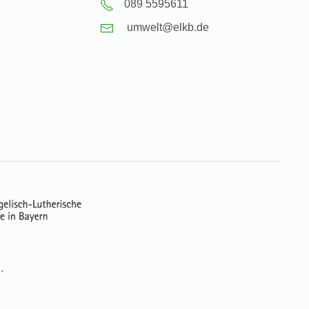
089 5595611
umwelt@elkb.de
.