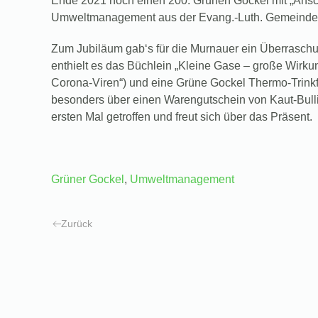
Ende 2021 noch einen 200. Grünen Gockel mit „Ansc
Umweltmanagement aus der Evang.-Luth. Gemeinde in
Zum Jubiläum gab‘s für die Murnauer ein Überraschu
enthielt es das Büchlein „Kleine Gase – große Wirkun
Corona-Viren“) und eine Grüne Gockel Thermo-Trinkf
besonders über einen Warengutschein von Kaut-Bull
ersten Mal getroffen und freut sich über das Präsent.
Grüner Gockel
,
Umweltmanagement
Zurück