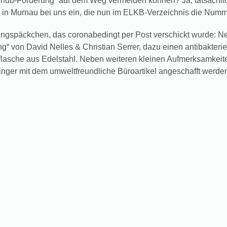
hub-Förderung“ auf dem Weg vermelden können? Ja, tatsächlic
 Murnau bei uns ein, die nun im ELKB-Verzeichnis die Numme
ngspäckchen, das coronabedingt per Post verschickt wurde: Ne
g“ von David Nelles & Christian Serrer, dazu einen antibakteri
lasche aus Edelstahl. Neben weiteren kleinen Aufmerksamkeit
inger mit dem umweltfreundliche Büroartikel angeschafft wer