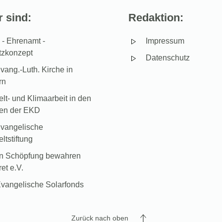
 sind:
Redaktion:
- Ehrenamt -
Impressum
tzkonzept
Datenschutz
vang.-Luth. Kirche in
rn
t- und Klimaarbeit in den
hen der EKD
vangelische
tstiftung
in Schöpfung bewahren
et e.V.
vangelische Solarfonds
Zurück nach oben