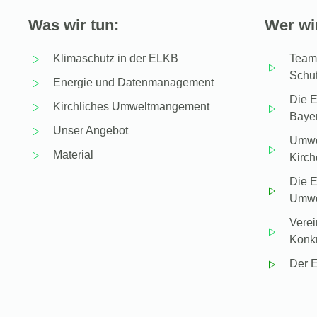
Was wir tun:
Wer wir
Klimaschutz in der ELKB
Team 
Schu
Energie und Datenmanagement
Die E
Kirchliches Umweltmangement
Baye
Unser Angebot
Umwel
Material
Kirc
Die E
Umwel
Vere
Konkr
Der E