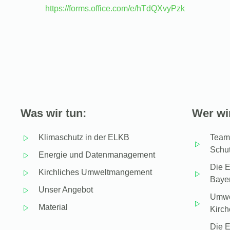
https://forms.office.com/e/hTdQXvyPzk
Was wir tun:
Wer wir
Klimaschutz in der ELKB
Team 
Schu
Energie und Datenmanagement
Die E
Kirchliches Umweltmangement
Baye
Unser Angebot
Umwel
Material
Kirc
Die E