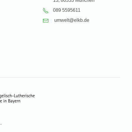
13, 80333 München
089 5595611
umwelt@elkb.de
.